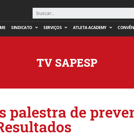
ME
SINDICATO
SERVIÇOS
ATLETA ACADEMY
CONVÊN
TV SAPESP
 palestra de preve
Resultados